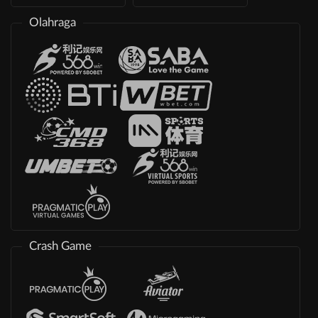
Olahraga
Crash Game