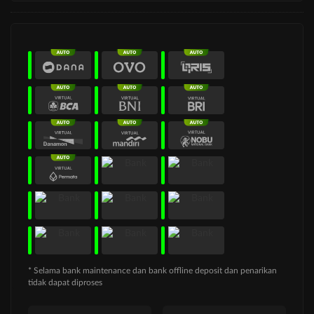
* Selama bank maintenance dan bank offline deposit dan penarikan
tidak dapat diproses