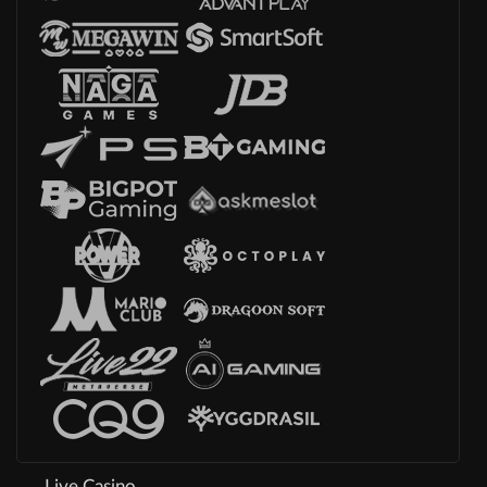
Live Casino