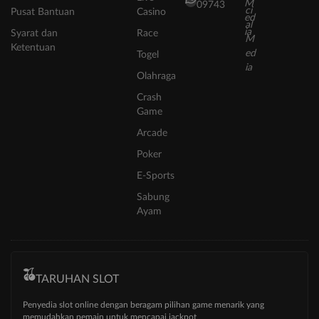
09743
Pusat Bantuan
Casino
Syarat dan
Race
Ketentuan
Togel
Olahraga
Crash
Game
Arcade
Poker
E-Sports
Sabung
Ayam
TARUHAN SLOT
Penyedia slot online dengan beragam pilihan game menarik yang
memudahkan pemain untuk mencapai jackpot