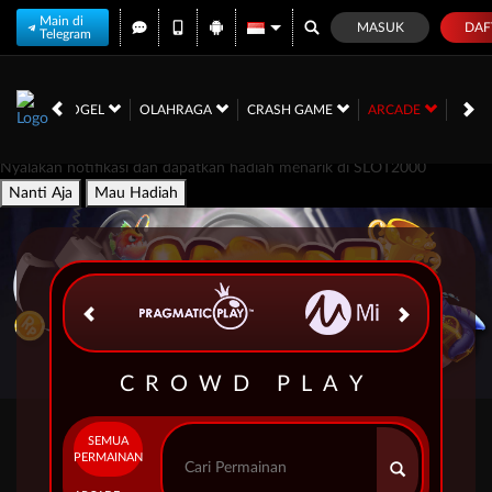
Main di
MASUK
DAF
Telegram
RACE
TOGEL
OLAHRAGA
CRASH GAME
ARCADE
POK
Nyalakan notifikasi dan dapatkan hadiah menarik di SLOT2000
Nanti Aja
Mau Hadiah
CROWD PLAY
SEMUA
PERMAINAN