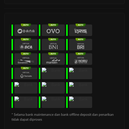
* Selama bank maintenance dan bank offline deposit dan penarikan
tidak dapat diproses