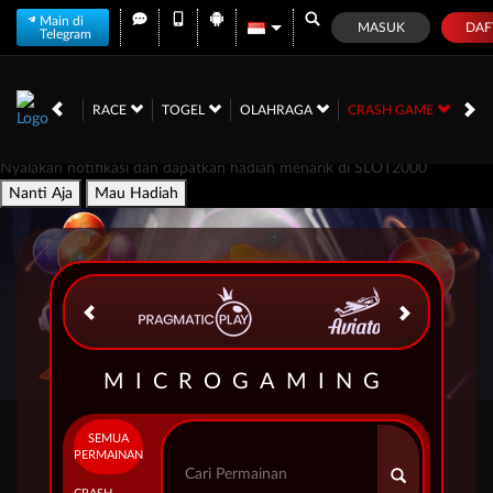
Main di
MASUK
DAF
Telegram
VE CASINO
RACE
TOGEL
OLAHRAGA
CRASH GAME
AR
Nyalakan notifikasi dan dapatkan hadiah menarik di SLOT2000
Nanti Aja
Mau Hadiah
MICROGAMING
SEMUA
PERMAINAN