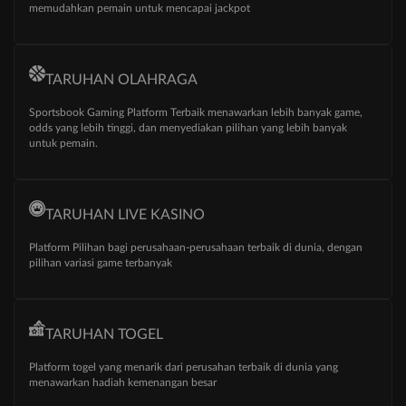
memudahkan pemain untuk mencapai jackpot
TARUHAN OLAHRAGA
Sportsbook Gaming Platform Terbaik menawarkan lebih banyak game,
odds yang lebih tinggi, dan menyediakan pilihan yang lebih banyak
untuk pemain.
TARUHAN LIVE KASINO
Platform Pilihan bagi perusahaan-perusahaan terbaik di dunia, dengan
pilihan variasi game terbanyak
TARUHAN TOGEL
Platform togel yang menarik dari perusahan terbaik di dunia yang
menawarkan hadiah kemenangan besar