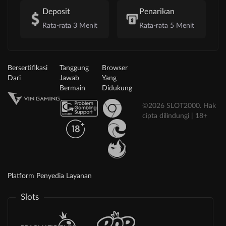
Deposit
Penarikan
Rata-rata 3 Menit
Rata-rata 5 Menit
Bersertifikasi
Tanggung
Browser
Dari
Jawab
Yang
Bermain
Didukung
©2026 SLOT2000. Hak
cipta dilindungi | 18+
Platform Penyedia Layanan
Slots