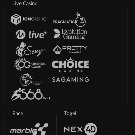
Live Casino
Race
Togel