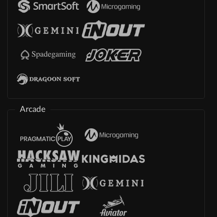
Arcade