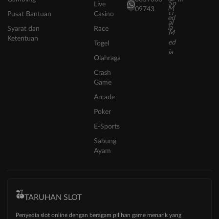
Live
09743
Pusat Bantuan
Casino
Syarat dan
Race
Ketentuan
Togel
Olahraga
Crash
Game
Arcade
Poker
E-Sports
Sabung
Ayam
TARUHAN SLOT
Penyedia slot online dengan beragam pilihan game menarik yang