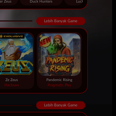
er Zeus
Duck Hunters
Lucky Neko
Lebih Banyak Game
Ze Zeus
Pandemic Rising
Hacksaw
Pragmatic Play
Lebih Banyak Game