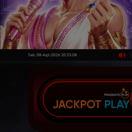
Sab, 08-Agt-2026 20.53.08
meliharaan Terjadwal: PP Virtual Sports pada 30-Jun-2026 dari 15.00.00 sampai 30-
JACKPOT
PLAY