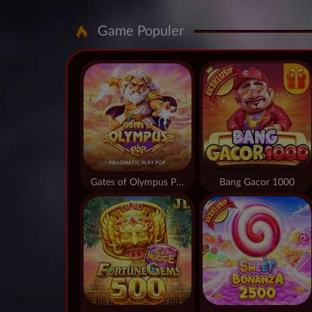
Game Populer
Gates of Olympus POP
Bang Gacor 1000