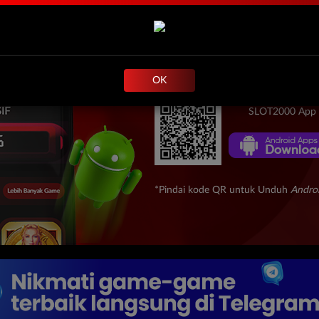
DAN KA
Nikmati performa terbaik, 
Apps! Tersedia dalam Androi
OK
SLOT2000 App
*Pindai kode QR untuk Unduh
Andro