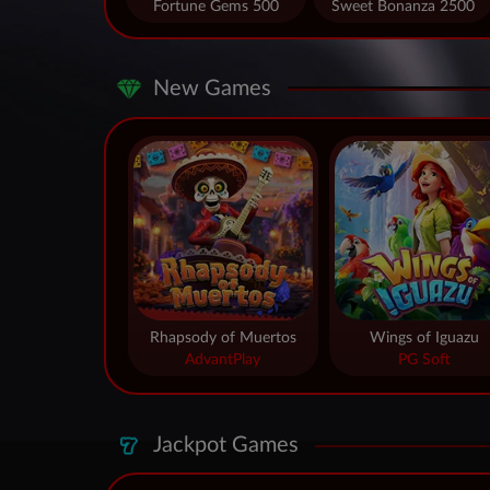
Fortune Gems 500
Sweet Bonanza 2500
New Games
Rhapsody of Muertos
Wings of Iguazu
AdvantPlay
PG Soft
Jackpot Games