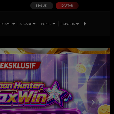
MASUK
DAFTAR
H GAME
ARCADE
POKER
E-SPORTS
SABUNG AYAM