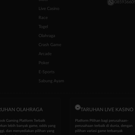
08593660
Live Casino
Race
Togel
Olahraga
Crash Game
Arcade
Poker
E-Sports
Sabung Ayam
RUHAN OLAHRAGA
TARUHAN LIVE KASINO
ook Gaming Platform Terbaik
Platform Pilihan bagi perusahaan-
kan lebih banyak game, odds yang
perusahaan terbaik di dunia, dengan
nggi, dan menyediakan pilihan yang
pilihan variasi game terbanyak