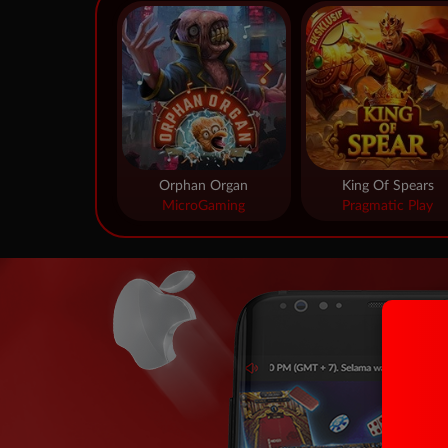
Orphan Organ
King Of Spears
MicroGaming
Pragmatic Play