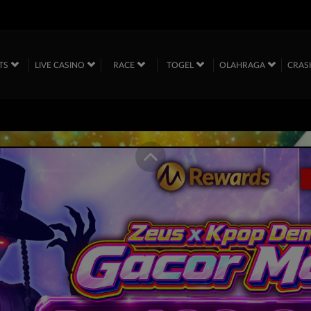
TS
LIVE CASINO
RACE
TOGEL
OLAHRAGA
CRAS